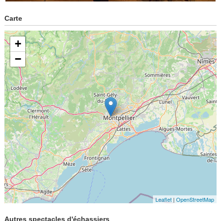
Carte
+
−
Leaflet
|
OpenStreetMap
Autres spectacles d'échassiers