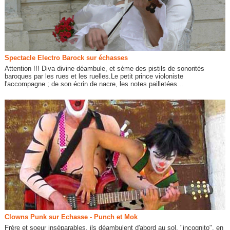
Spectacle Electro Barock sur échasses
Attention !!! Diva divine déambule, et sème des pistils de sonorités
baroques par les rues et les ruelles.Le petit prince violoniste
l'accompagne ; de son écrin de nacre, les notes pailletées...
Clowns Punk sur Echasse - Punch et Mok
Frère et soeur inséparables, ils déambulent d'abord au sol, "incognito", en