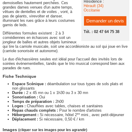
Résidence :
demoiselles hautement perchées. Ces
Hérault (34)
grandes dames venues d'un autre temps,
Occitanie
vêtues de dentelles et de voiles , vont, à
pas de géants, virevolter et danser,
illuminant les rues grâce à leurs costumes
Demander un devis
garnis de leds.
Tél. : 02 47 64 75 38
Différentes formules existent : 2 à 3
comédiennes en échasses avec soit un
jongleur de balles et autres objets lumineux
qui tire la carriole musicale, soit une accordéoniste au sol qui joue en live
(carriole sonorisée et autonome).
Le duo d'échassières seules est idéal pour l'accueil des invités lors de
soirées évènementielles, tandis que le trio musical correspond bien aux
parades de rues.
Fiche Technique
Espace Scénique :
déambulation sur tous types de sols plats et
non glissants
Durée :
2 x 45 mn ou 1 x 1h30 ou 3 x 30 mn
Sonorisation :
Oui
Temps de préparation :
2h00
Loges :
Chauffées avec tables, chaises et sanitaires
Repas chauds complets :
Pour le nombre d'artistes
Hébergement :
Si nécessaire, hôtel 2** mini., avec petit-déjeuner
Déplacement :
Si nécessaire, 0,50 € / km
Images
(cliquer sur les images pour les agrandir)