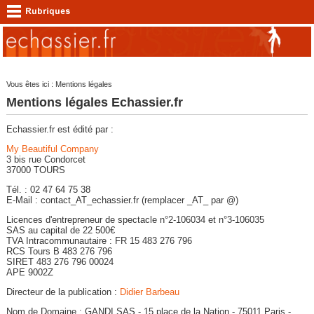
Vous êtes ici : Mentions légales
Mentions légales Echassier.fr
Echassier.fr est édité par :
My Beautiful Company
3 bis rue Condorcet
37000 TOURS
Tél. : 02 47 64 75 38
E-Mail : contact_AT_echassier.fr (remplacer _AT_ par @)
Licences d'entrepreneur de spectacle n°2-106034 et n°3-106035
SAS au capital de 22 500€
TVA Intracommunautaire : FR 15 483 276 796
RCS Tours B 483 276 796
SIRET 483 276 796 00024
APE 9002Z
Directeur de la publication :
Didier Barbeau
Nom de Domaine : GANDI SAS - 15 place de la Nation - 75011 Paris -