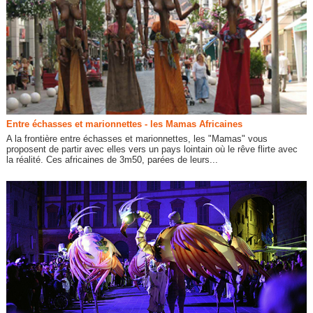
Entre échasses et marionnettes - les Mamas Africaines
A la frontière entre échasses et marionnettes, les "Mamas" vous
proposent de partir avec elles vers un pays lointain où le rêve flirte avec
la réalité. Ces africaines de 3m50, parées de leurs...