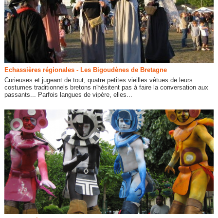
Echassières régionales - Les Bigoudènes de Bretagne
Curieuses et jugeant de tout, quatre petites vieilles vêtues de leurs
costumes traditionnels bretons n'hésitent pas à faire la conversation aux
passants... Parfois langues de vipère, elles...