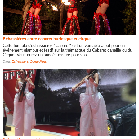
Echassières entre cabaret burlesque et cirque
Cette formule d'échassières "Cabaret" est un véritable atout pour un
événement glamour et festif sur la thématique du Cabaret canaille ou du
Cirque. Vous aurez un succès assuré pour vos...
Dans
Echassiers Comédiens