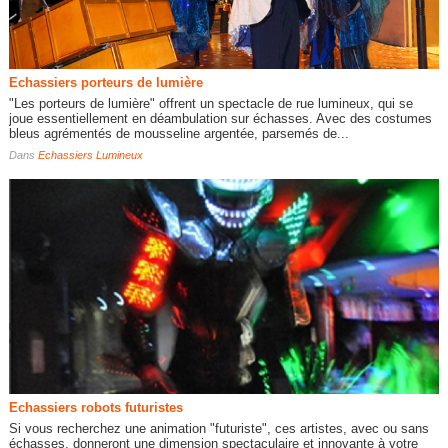
Echassiers porteurs de lumière
"Les porteurs de lumière" offrent un spectacle de rue lumineux, qui se
joue essentiellement en déambulation sur échasses. Avec des costumes
bleus agrémentés de mousseline argentée, parsemés de...
Dans
Echassiers Lumineux
Echassiers robots futuristes
Si vous recherchez une animation "futuriste", ces artistes, avec ou sans
échasses, donneront une dimension spectaculaire et innovante à votre