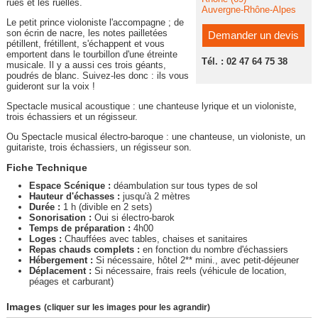
rues et les ruelles.
Auvergne-Rhône-Alpes
Le petit prince violoniste l'accompagne ; de
son écrin de nacre, les notes pailletées
Demander un devis
pétillent, frétillent, s'échappent et vous
emportent dans le tourbillon d'une étreinte
Tél. : 02 47 64 75 38
musicale. Il y a aussi ces trois géants,
poudrés de blanc. Suivez-les donc : ils vous
guideront sur la voix !
Spectacle musical acoustique : une chanteuse lyrique et un violoniste,
trois échassiers et un régisseur.
Ou Spectacle musical électro-baroque : une chanteuse, un violoniste, un
guitariste, trois échassiers, un régisseur son.
Fiche Technique
Espace Scénique :
déambulation sur tous types de sol
Hauteur d'échasses :
jusqu'à 2 mètres
Durée :
1 h (divible en 2 sets)
Sonorisation :
Oui si électro-barok
Temps de préparation :
4h00
Loges :
Chauffées avec tables, chaises et sanitaires
Repas chauds complets :
en fonction du nombre d'échassiers
Hébergement :
Si nécessaire, hôtel 2** mini., avec petit-déjeuner
Déplacement :
Si nécessaire, frais reels (véhicule de location,
péages et carburant)
Images
(cliquer sur les images pour les agrandir)