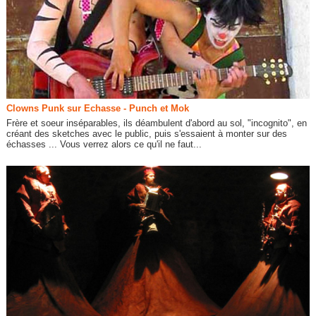
Clowns Punk sur Echasse - Punch et Mok
Frère et soeur inséparables, ils déambulent d'abord au sol, "incognito", en
créant des sketches avec le public, puis s'essaient à monter sur des
échasses ... Vous verrez alors ce qu'il ne faut...