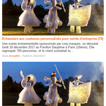
Echassiers aux costumes personnalisés pour soirée d'entreprise (75)
Une soirée évènementielle sponsorisée par cinq marques, se déroulait
lundi 18 décembre 2017 au Pavillon Dauphine à Paris (16ème). Elle
regroupait 700 personnes, et le client souhaitait la...
Dans
Actualités
- Publié le 19/12/2017