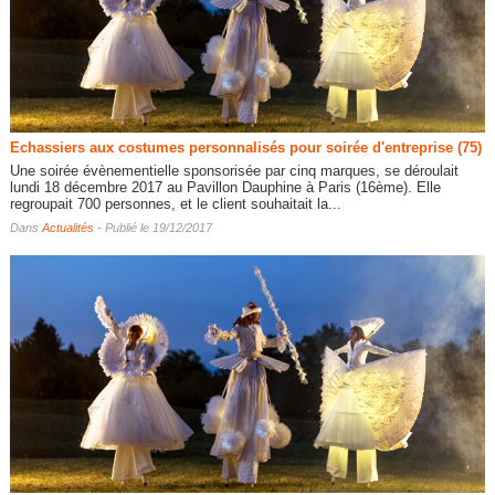
Echassiers aux costumes personnalisés pour soirée d'entreprise (75)
Une soirée évènementielle sponsorisée par cinq marques, se déroulait
lundi 18 décembre 2017 au Pavillon Dauphine à Paris (16ème). Elle
regroupait 700 personnes, et le client souhaitait la...
Dans
Actualités
- Publié le 19/12/2017