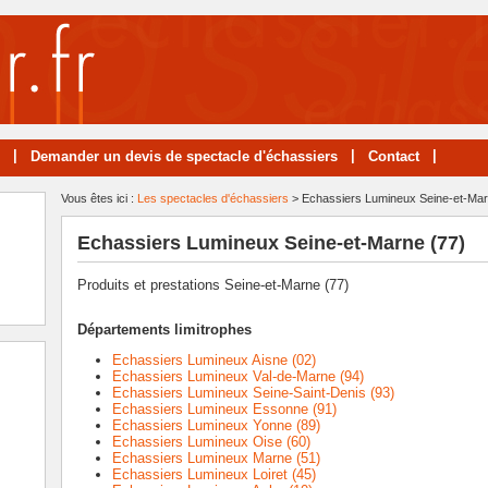
|
|
|
Demander un devis de spectacle d'échassiers
Contact
Vous êtes ici :
Les spectacles d'échassiers
> Echassiers Lumineux Seine-et-Mar
Echassiers Lumineux Seine-et-Marne (77)
Produits et prestations Seine-et-Marne (77)
Départements limitrophes
Echassiers Lumineux Aisne (02)
Echassiers Lumineux Val-de-Marne (94)
Echassiers Lumineux Seine-Saint-Denis (93)
Echassiers Lumineux Essonne (91)
Echassiers Lumineux Yonne (89)
Echassiers Lumineux Oise (60)
Echassiers Lumineux Marne (51)
Echassiers Lumineux Loiret (45)