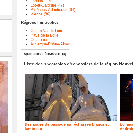
Landes (40)
Lot-et-Garonne (47)
Pyrénées-Atlantiques (64)
Vienne (86)
Régions limitrophes
Centre-Val de Loire
Pays de la Loire
Occitanie
Auvergne-Rhône-Alpes
Spectacles d'échassiers (5)
Liste des spectacles d'échassiers de la région Nouve
Des anges de passage sur échasses blancs et
Echassi
lumineux
Androl