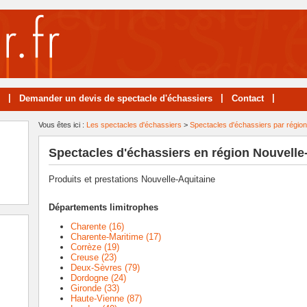
|
|
|
Demander un devis de spectacle d'échassiers
Contact
Vous êtes ici :
Les spectacles d'échassiers
>
Spectacles d'échassiers par régio
Spectacles d'échassiers en région Nouvelle
Produits et prestations Nouvelle-Aquitaine
Départements limitrophes
Charente (16)
Charente-Maritime (17)
Corrèze (19)
Creuse (23)
Deux-Sèvres (79)
Dordogne (24)
Gironde (33)
Haute-Vienne (87)