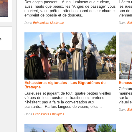
Des anges passent... Aussi lumineux que curieux,
L’éctro
aussi hauts que beaux, les "Anges de passage" vous
les rue
sourient, vous prêtent attention usant de leur charme
son de 
empreint de poésie et de douceur...
viennen
Dans
Echassiers Musicaux
Dans
Ech
e
Echassières régionales - Les Bigoudènes de
Echassi
Bretagne
Créatur
Curieuses et jugeant de tout, quatre petites vieilles
marines
vêtues de leurs costumes traditionnels bretons
sur la 
n'hésitent pas à faire la conversation aux
visuelle
passants... Parfois langues de vipère, elles...
Dans
Ec
Dans
Echassiers Ethniques