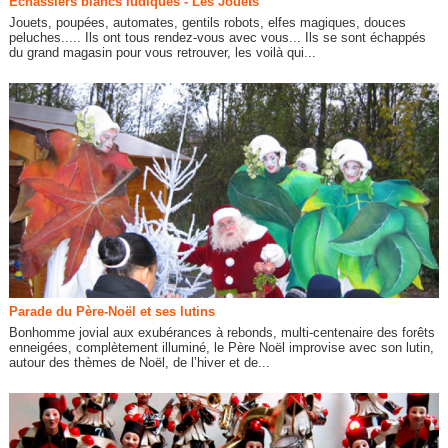
Echassiers blancs ludiques - Les Jouets
Jouets, poupées, automates, gentils robots, elfes magiques, douces
peluches..... Ils ont tous rendez-vous avec vous... Ils se sont échappés
du grand magasin pour vous retrouver, les voilà qui...
Parade du Père-Noël et ses lutins
Bonhomme jovial aux exubérances à rebonds, multi-centenaire des forêts
enneigées, complètement illuminé, le Père Noël improvise avec son lutin,
autour des thèmes de Noël, de l’hiver et de...