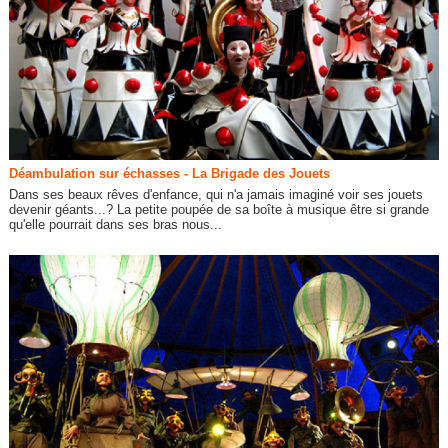
Déambulation sur échasses - La Brigade des Jouets
Dans ses beaux rêves d'enfance, qui n'a jamais imaginé voir ses jouets
devenir géants...? La petite poupée de sa boîte à musique être si grande
qu'elle pourrait dans ses bras nous...