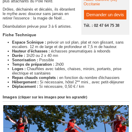
plus attachants du Pôle Nord.
Occitanie
Drôles, déchainés et décalés, ils ébranlent
le mythe avec douceur sans jamais en
Demander un devis
retirer l'essence : la magie de Noël…
Tél. : 02 47 64 75 38
Déambulation prévue pour 3 à 6 artistes.
Fiche Technique
Espace Scénique :
prévoir un sol plan, plat et non glissant, sans
escaliers. 12 m de large et de profondeur et 7,5 m de hauteur.
Hauteur d'échasses :
échasses pneumatiques à rebonds
Durée :
1h20 ou 2 x 40 mn
Sonorisation :
Possible
Temps de préparation :
2h00
Loges :
Chauffées avec tables, chaises, miroirs, portants, prise
électrique et sanitaires
Repas chauds complets :
en fonction du nombre d'échassiers
Hébergement :
Si nécessaire, hôtel 2** mini., avec petit-déjeuner
Déplacement :
Si nécessaire, 0,50 € / km
Images
(cliquer sur les images pour les agrandir)